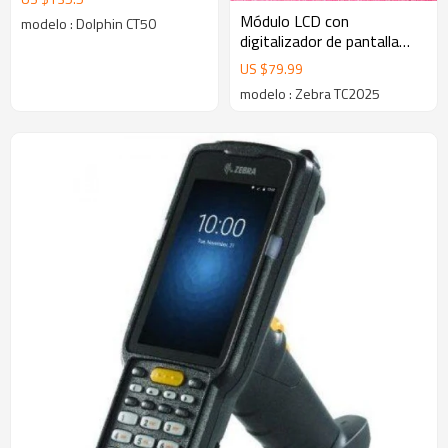
Dolphin CT50
Módulo LCD con
modelo : Dolphin CT50
digitalizador de pantalla
táctil para Zebra TC2025
US $
79.99
modelo : Zebra TC2025