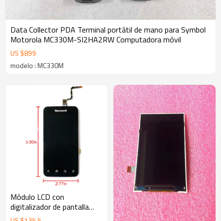
Data Collector PDA Terminal portátil de mano para Symbol
Motorola MC330M-SI2HA2RW Computadora móvil
US $
899
modelo : MC330M
Módulo LCD con
digitalizador de pantalla
táctil para Honeywell
US $
135.5