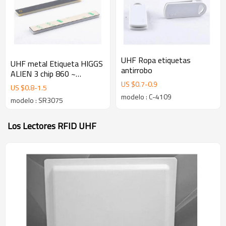
UHF Ropa etiquetas
UHF metal Etiqueta HIGGS
antirrobo
ALIEN 3 chip 860 ~
960MHz RFID Etiqueta
US $
0.7
-
0.9
US $
0.8
-
1.5
modelo : C-4109
modelo : SR3075
Los Lectores RFID UHF