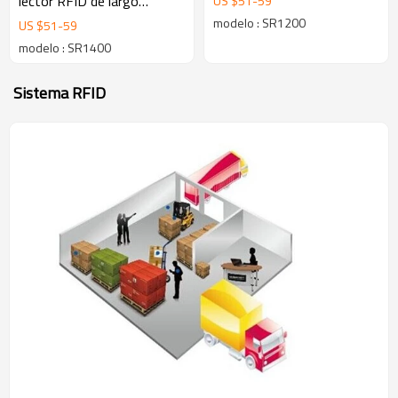
lector RFID de largo
US $
51
-
59
alcance
modelo : SR1200
US $
51
-
59
modelo : SR1400
Sistema RFID