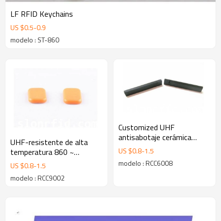
LF RFID Keychains
US $
0.5
-
0.9
modelo : ST-860
Customized UHF
antisabotaje cerámica
UHF-resistente de alta
Etiqueta RFID metal
US $
0.8
-
1.5
temperatura 860 ~
Cumple con EPC C1G2
960MHz RFID Etiqueta
modelo : RCC6008
US $
0.8
-
1.5
metal
modelo : RCC9002