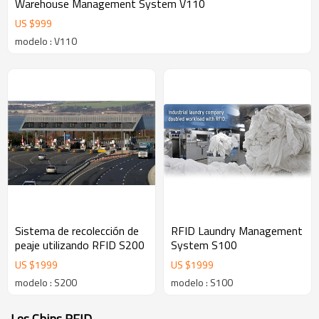
Warehouse Management System V110
US $
999
modelo : V110
Sistema de recolección de
RFID Laundry Management
peaje utilizando RFID S200
System S100
US $
1999
US $
1999
modelo : S200
modelo : S100
Los Chips RFID