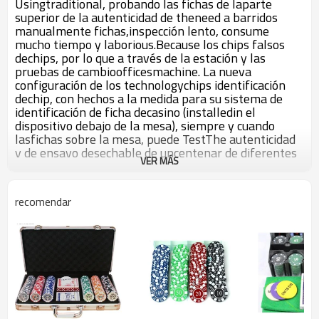
Usingtraditional, probando las fichas de laparte
superior de la autenticidad de theneed a barridos
manualmente fichas,inspección lento, consume
mucho tiempo y laborious.Because los chips falsos
dechips, por lo que a través de la estación y las
pruebas de cambioofficesmachine. La nueva
configuración de los technologychips identificación
dechip, con hechos a la medida para su sistema de
identificación de ficha decasino (installedin el
dispositivo debajo de la mesa), siempre y cuando
lasfichas sobre la mesa, puede TestThe autenticidad
y de ensayo desechable de uncentenar de diferentes
VER MÁS
denominaciones, diferentes número, puede ser
unainspección de una sola vez, es un pseudo-código
que alarm.Most digno de menciónes que la nueva
recomendar
tecnología de reconocimiento de la viruta, su alto
rendimientoanti-imitación, incluyendo el sistema que
hemos desarrollado para usted, nopodemos imitar.
Modelo de gestión moderna en el mundo de la ciencia
y la technologykeensentido del olfato, los chips de
entretenimiento realmente únicos, por lo
quedisfrutar de playingplay-off, con la diversión,
casino asegurado.