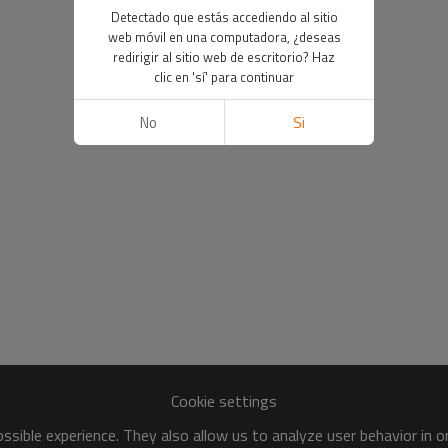
Detectado que estás accediendo al sitio
web móvil en una computadora, ¿deseas
redirigir al sitio web de escritorio? Haz
clic en 'sí' para continuar
No
Si
Cookie settings
sible experience. They also allow us to analyze user behavior in 