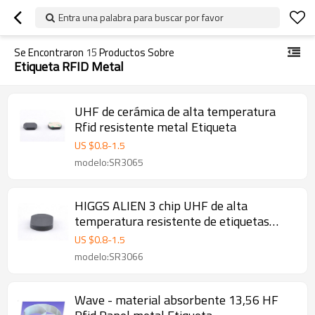
Entra una palabra para buscar por favor
Se Encontraron
15
Productos Sobre
Etiqueta RFID Metal
UHF de cerámica de alta temperatura
Rfid resistente metal Etiqueta
US $
0.8
-
1.5
modelo:SR3065
HIGGS ALIEN 3 chip UHF de alta
temperatura resistente de etiquetas
RFID de metal
US $
0.8
-
1.5
modelo:SR3066
Wave - material absorbente 13,56 HF