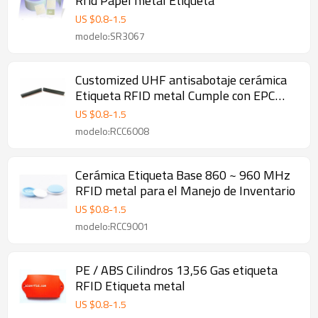
Rfid Papel metal Etiqueta
US $
0.8
-
1.5
modelo:SR3067
Customized UHF antisabotaje cerámica
Etiqueta RFID metal Cumple con EPC
C1G2
US $
0.8
-
1.5
modelo:RCC6008
Cerámica Etiqueta Base 860 ~ 960 MHz
RFID metal para el Manejo de Inventario
US $
0.8
-
1.5
modelo:RCC9001
PE / ABS Cilindros 13,56 Gas etiqueta
RFID Etiqueta metal
US $
0.8
-
1.5