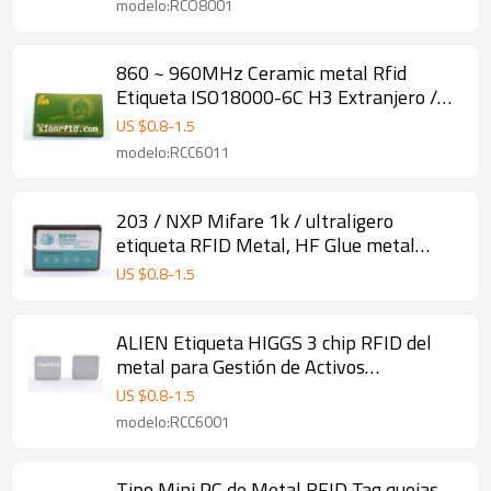
modelo:RCO8001
860 ~ 960MHz Ceramic metal Rfid
Etiqueta ISO18000-6C H3 Extranjero /
Monza 4
US $
0.8
-
1.5
modelo:RCC6011
203 / NXP Mifare 1k / ultraligero
etiqueta RFID Metal, HF Glue metal
Etiqueta
US $
0.8
-
1.5
ALIEN Etiqueta HIGGS 3 chip RFID del
metal para Gestión de Activos
Estadísticas
US $
0.8
-
1.5
modelo:RCC6001
Tipo Mini PC de Metal RFID Tag quejas