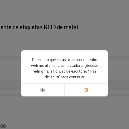
tente de etiquetas RFID de metal
Detectado que estás accediendo al sitio
web móvil en una computadora, ¿deseas
redirigir al sitio web de escritorio? Haz
clic en 'sí' para continuar
No
Si
66 )