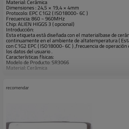
Material: Cerámica
Dimensiones : 24,5 × 19,4 × 4mm
Protocolo: EPC C1G2 ( ISO18000- 6C )
Frecuencia: 860 ~ 960MHz
Chip: ALIEN HIGGS 3 ( opcional)
Introducción:
Esta etiqueta está diseñada con el materialbase de cerám
continuamente en el ambiente de altatemperatura ( Est
con C1G2 EPC ( ISO18000- 6C ) ,frecuencia de operación e
los datos del usuario .
Características físicas:
Modelo de Producto: SR3066
Material: Cerámica
Dimensiones : 24,5 × 19,4 × 4mm
Peso: 5,2 g
Color: Negro ( opcional)
recomendar
Temperatura de trabajo: -40 ℃ ~ 300 ℃
Características RFID:
Protocolo: EPC C1G2 ( ISO18000- 6C )
Frecuencia: 860 ~ 960MHz
Chip: ALIEN HIGGS 3 ( opcional)
Memoria EPC : 96 bits , 480 bits de máximos
Memoria del usuario: 512 bits
Rango de lectura : Lector estacionario: másde 2 m ( 30 d