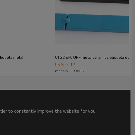
e la industria siderúrgica , etc (incrustado en metal,
tiqueta metal
C1G2 EPC UHF metal cerámica etiqueta etiqu
US $
0.8
-
1.5
modelo : SR3066
order to constantly improve the website for you.