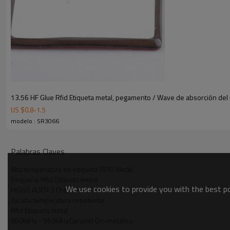
Lectorde mano : Más de 1 m ( 28dBm )
Otras características:
Ambiental : Cumple RoHS
Almacenamiento de datos : > 10 años
Re -escritura : 100.000 veces
Fixture : adhesivo 3M VHB
Personalización: Logotipo de la empresa deimpresión
Aplicación : Gestión de metal montículo ,gestión de inventa
resistente aaltas temperaturas )
13.56 HF Glue Rfid Etiqueta metal, pegamento / Wave de absorción del 
US $
0.8
-
1.5
modelo : SR3066
Palabras Claves
Alta temperatura de etiqueta RFID Metal
Pequeño Rfid Etiqueta metal
We use cookies to provide you with the best pos
HIGGS ALIEN 3 Chip
de alta temperatura resistente
Rfid Etiqueta metal
860MHz - 960MHzCeramic On-metálica