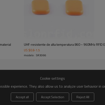
rio , gestión de activos , fabricación industrial , lagestión d
material
UHF-resistente de alta temperatura 860 ~ 960MHz RFID E
US $
0.8
-
1.5
modelo : SR3066
Cookie settings
sible experience. They also allow us to analyze user behavior in 
Accept all
Accept Selection
Reject All