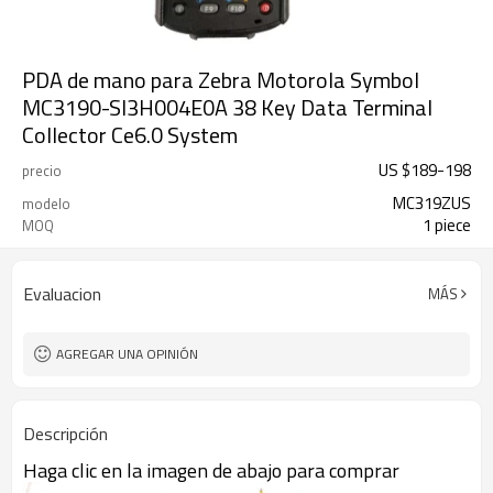
PDA de mano para Zebra Motorola Symbol
MC3190-SI3H004E0A 38 Key Data Terminal
Collector Ce6.0 System
US $
189
-
198
precio
MC319ZUS
modelo
1 piece
MOQ
Evaluacion
MÁS
AGREGAR UNA OPINIÓN
Descripción
Haga clic en la imagen de abajo para comprar