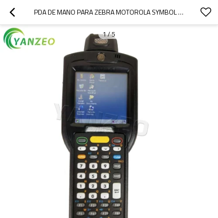
PDA DE MANO PARA ZEBRA MOTOROLA SYMBOL MC3190-SI3H004E0A 38 KEY DATA TERMINAL COLLECTOR CE6.0 SYSTEM
1
/
5