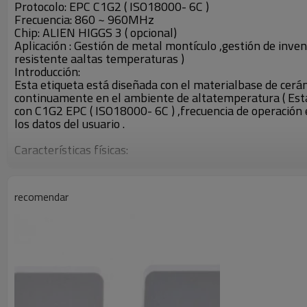
Protocolo: EPC C1G2 ( ISO18000- 6C )
Frecuencia: 860 ~ 960MHz
Chip: ALIEN HIGGS 3 ( opcional)
Aplicación : Gestión de metal montículo ,gestión de inventa
resistente aaltas temperaturas )
Introducción:
Esta etiqueta está diseñada con el materialbase de cerám
continuamente en el ambiente de altatemperatura ( Est
con C1G2 EPC ( ISO18000- 6C ) ,frecuencia de operación e
los datos del usuario .
Características físicas:
Modelo del producto: RCC9002
Material: Cerámica
Dimensiones : 24,5 × 19,4 × 4mm
recomendar
Peso: 5,2 g
Color: Negro ( opcional)
Temperatura de trabajo: -40 ℃ ~ 300 ℃
Características RFID:
Protocolo: EPC C1G2 ( ISO18000- 6C )
Frecuencia: 860 ~ 960MHz
Chip: ALIEN HIGGS 3 ( opcional)
Memoria EPC : 96 bits , 480 bits de máximos
Memoria del usuario: 512 bits