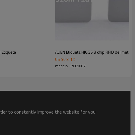
e la industria siderúrgica , etc (incrustado en metal,
 Etiqueta
ALIEN Etiqueta HIGGS 3 chip RFID del metal p
US $
0.8
-
1.5
modelo : RCC9002
order to constantly improve the website for you.