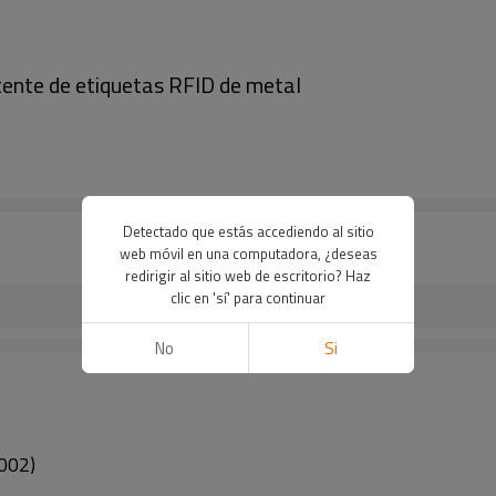
tente de etiquetas RFID de metal
Detectado que estás accediendo al sitio
web móvil en una computadora, ¿deseas
redirigir al sitio web de escritorio? Haz
clic en 'sí' para continuar
No
Si
002)