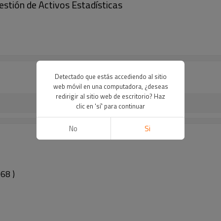
stión de Activos Estadísticas
Detectado que estás accediendo al sitio
web móvil en una computadora, ¿deseas
redirigir al sitio web de escritorio? Haz
clic en 'sí' para continuar
No
Si
68 )