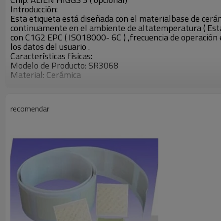
Introducción:
Esta etiqueta está diseñada con el materialbase de cerám
continuamente en el ambiente de altatemperatura ( Est
con C1G2 EPC ( ISO18000- 6C ) ,frecuencia de operación e
los datos del usuario .
Características físicas:
Modelo de Producto: SR3068
Material: Cerámica
Dimensiones : 24,5 × 19,4 × 4mm
Peso: 5,2 g
Color: Negro ( opcional)
recomendar
Temperatura de trabajo: -40 ℃ ~ 300 ℃
Características RFID:
Protocolo: EPC C1G2 ( ISO18000- 6C )
Frecuencia: 860 ~ 960MHz
Chip: ALIEN HIGGS 3 ( opcional)
Memoria EPC : 96 bits , 480 bits de máximos
Memoria del usuario: 512 bits
Rango de lectura : Lector estacionario: másde 2 m ( 30 d
Lectorde mano : Más de 1 m ( 28dBm )
Otras características:
Ambiental : Cumple RoHS
Almacenamiento de datos : > 10 años