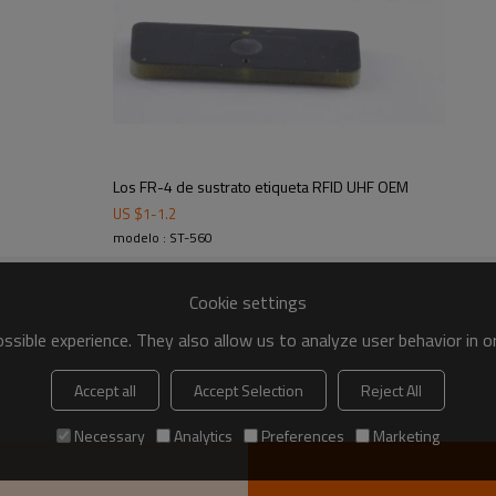
nj Moza3 ,
Los FR-4 de sustrato etiqueta RFID UHF OEM
US $
1
-
1.2
modelo : ST-560
Cookie settings
sible experience. They also allow us to analyze user behavior in 
Accept all
Accept Selection
Reject All
ena del lector de la decisión.
Necessary
Analytics
Preferences
Marketing