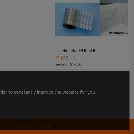
Las etiquetas RFID UHF
US $
0.8
-
1.3
modelo : ST-560
order to constantly improve the website for you.
ENVIAR CONSULTA