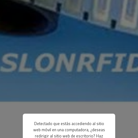
Detectado que estás accediendo al sitio
web móvil en una computadora, ¿deseas
redirigir al sitio web de escritorio? Haz