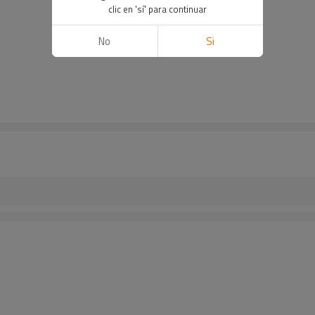
clic en 'sí' para continuar
No
Si