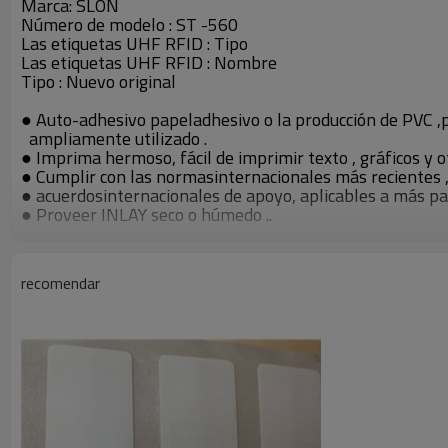
Marca: SLON
Número de modelo : ST -560
Las etiquetas UHF RFID : Tipo
Las etiquetas UHF RFID : Nombre
Tipo : Nuevo original
● Auto-adhesivo papeladhesivo o la producción de PVC ,p
ampliamente utilizado .
● Imprima hermoso, fácil de imprimir texto , gráficos y o
● Cumplir con las normasinternacionales más recientes ,
● acuerdosinternacionales de apoyo, aplicables a más pa
● Proveer INLAY seco o húmedo ..
● Dividido en (UHF )Tipo de ultra- alta frecuencia.
recomendar
Parámetros técnicos:
Frecuencia de operación
840- 960MHz
Cumplimiento : Global :860 -960 MHz;
EE.UU.FCC :902 -928 MHz;