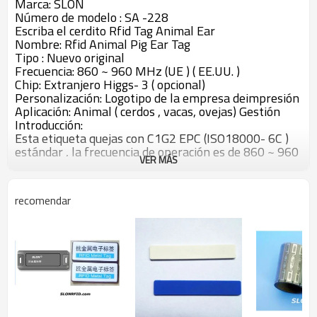
Marca: SLON
Número de modelo : SA -228
Escriba el cerdito Rfid Tag Animal Ear
Nombre: Rfid Animal Pig Ear Tag
Tipo : Nuevo original
Frecuencia: 860 ~ 960 MHz (UE ) ( EE.UU. )
Chip: Extranjero Higgs- 3 ( opcional)
Personalización: Logotipo de la empresa deimpresión
Aplicación: Animal ( cerdos , vacas, ovejas) Gestión
Introducción:
Esta etiqueta quejas con C1G2 EPC (ISO18000- 6C )
estándar , la frecuencia de operación es de 860 ~ 960
VER MÁS
MHz (Puede ser utilizado en todo el mundo ) . Cada
etiqueta tiene un identificadorúnico y almacena los
datos del usuario . Este producto está
recomendar
diseñadoprincipalmente para los animales ( cerdos ,
vacas, ovejas ) de gestión.
Características físicas:
Modelo del producto: RC9022
Material: TPU
Dimensiones : Φ 32mm
Temperatura de trabajo: -40 ℃ ~ 65 ° C
Características RFID: