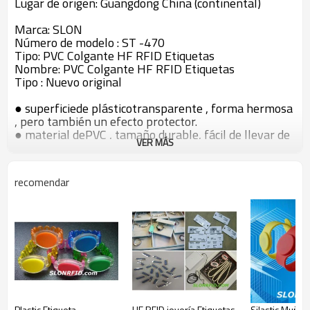
Lugar de origen: Guangdong China (continental)
Marca: SLON
Número de modelo : ST -470
Tipo: PVC Colgante HF RFID Etiquetas
Nombre: PVC Colgante HF RFID Etiquetas
Tipo : Nuevo original
● superficiede plásticotransparente , forma hermosa
, pero también un efecto protector.
● material dePVC , tamaño durable, fácil de llevar de
VER MÁS
cualquier conjunto .
En forma de llavero ● Hecho , redondos, cuadrados
uotras formas.
recomendar
● offset decuatro colores de impresión de imágenes
en color o texto , texto y otro contenido.
● Cumplir conlas normas internacionales más
recientes , usado en más industrias y áreas.
● acuerdosinternacionales de apoyo, aplicables a más
países.
● Dividido enalta frecuencia ( HF ) tipo .
Parámetros técnicos:
Frecuencia de operación
13.56M Hz (HF )
Plastic Etiqueta
HF RFID joyería Etiquetas
Silastic Muñe