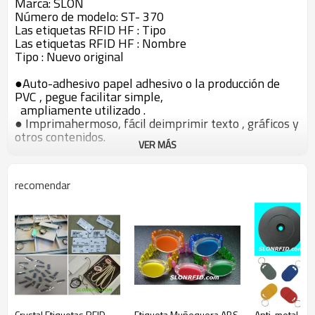
Marca: SLON
Número de modelo: ST- 370
Las etiquetas RFID HF : Tipo
Las etiquetas RFID HF : Nombre
Tipo : Nuevo original
●Auto-adhesivo papel adhesivo o la producción de
PVC , pegue facilitar simple,
ampliamente utilizado .
● Imprimahermoso, fácil deimprimir texto , gráficos y
otros contenidos.
VER MÁS
● Cumplir conlas normas internacionales más
recientes , usado en más industrias y áreas.
● acuerdosinternacionales de apoyo, aplicables a más
recomendar
países.
● Dividido enalta frecuencia ( HF ) tipo .
Parámetros técnicos:
Frecuencia de operación
13.56M Hz (HF )
13.56M Hz chips envasados
NXP Mifare1 S50, S70 Mifare1 , DesfireMf3icd40 ,
Crystal Etiquetas RFID
Etiqueta Muñequera ABS
Anti-metal HF