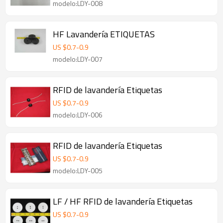
modelo:LDY-008
HF Lavandería ETIQUETAS
US $
0.7
-
0.9
modelo:LDY-007
RFID de lavandería Etiquetas
US $
0.7
-
0.9
modelo:LDY-006
RFID de lavandería Etiquetas
US $
0.7
-
0.9
modelo:LDY-005
LF / HF RFID de lavandería Etiquetas
US $
0.7
-
0.9