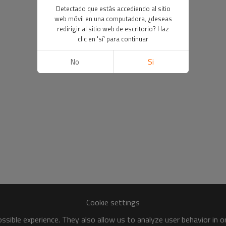
Detectado que estás accediendo al sitio
web móvil en una computadora, ¿deseas
redirigir al sitio web de escritorio? Haz
clic en 'sí' para continuar
No
Si
Cookie settings
sible experience. They also allow us to analyze user behavior in 