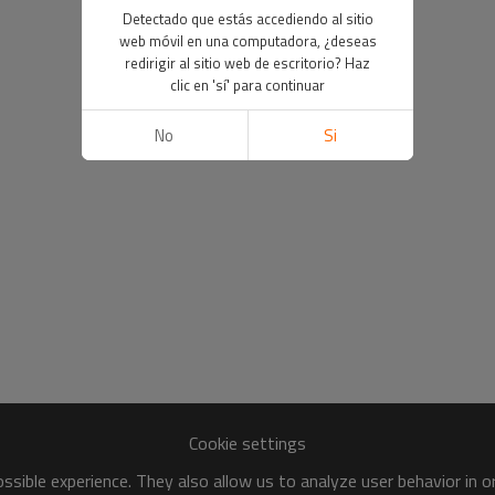
Detectado que estás accediendo al sitio
web móvil en una computadora, ¿deseas
redirigir al sitio web de escritorio? Haz
clic en 'sí' para continuar
No
Si
Cookie settings
sible experience. They also allow us to analyze user behavior in 