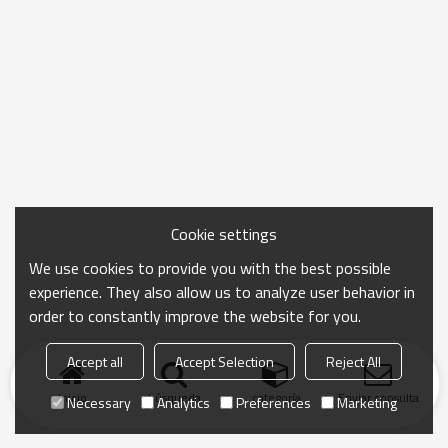
Cookie settings
We use cookies to provide you with the best possible
experience. They also allow us to analyze user behavior in
order to constantly improve the website for you.
Accept all
Accept Selection
Reject All
Inicio
búsqueda
categoría
Enviar consulta
Necessary
Analytics
Preferences
Marketing