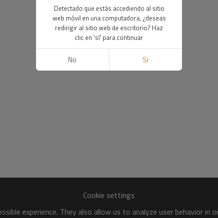
Detectado que estás accediendo al sitio
web móvil en una computadora, ¿deseas
redirigir al sitio web de escritorio? Haz
clic en 'sí' para continuar
No
Si
Cookie settings
sible experience. They also allow us to analyze user behavior in 