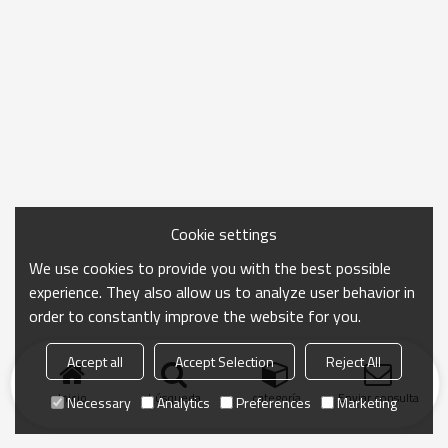
Cookie settings
We use cookies to provide you with the best possible
experience. They also allow us to analyze user behavior in
order to constantly improve the website for you.
Accept all
Accept Selection
Reject All
Inicio
búsqueda
categoría
Enviar consulta
Necessary
Analytics
Preferences
Marketing