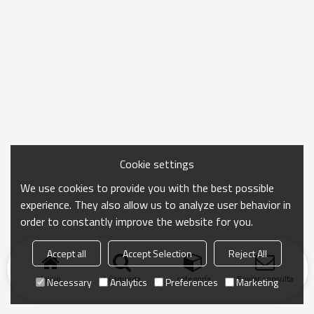
Cookie settings
We use cookies to provide you with the best possible
experience. They also allow us to analyze user behavior in
order to constantly improve the website for you.
Accept all
Accept Selection
Reject All
Inicio
búsqueda
categoría
Enviar consulta
Necessary
Analytics
Preferences
Marketing