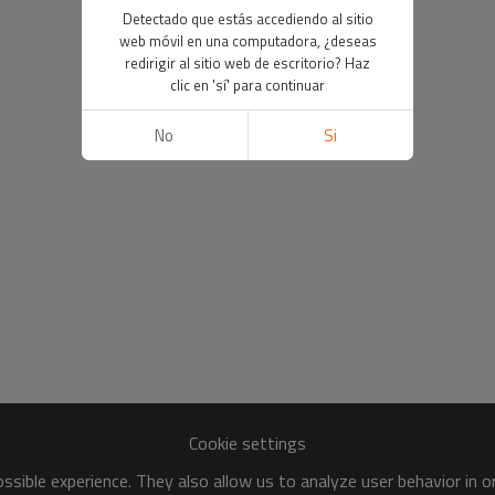
Detectado que estás accediendo al sitio
web móvil en una computadora, ¿deseas
redirigir al sitio web de escritorio? Haz
clic en 'sí' para continuar
No
Si
Cookie settings
sible experience. They also allow us to analyze user behavior in 