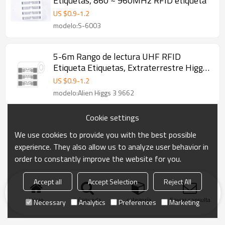
Etiquetas, 860 ~ 960MHz RFID etiqueta
US $
0.9
-
1.2
modelo:S-6003
5-6m Rango de lectura UHF RFID
Etiqueta Etiquetas, Extraterrestre Higgs
3 9662
US $
0.9
-
1.2
modelo:Alien Higgs 3 9662
Cookie settings
We use cookies to provide you with the best possible
experience. They also allow us to analyze user behavior in
order to constantly improve the website for you.
Accept all
Accept Selection
Reject All
Inicio
búsqueda
categoría
Enviar consulta
Necessary
Analytics
Preferences
Marketing