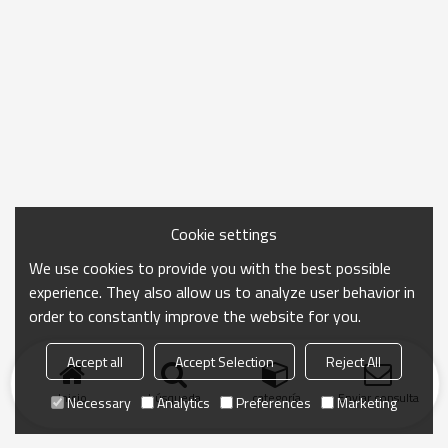
Cookie settings
We use cookies to provide you with the best possible
experience. They also allow us to analyze user behavior in
order to constantly improve the website for you.
Accept all
Accept Selection
Reject All
Inicio
búsqueda
categoría
Enviar consulta
Necessary
Analytics
Preferences
Marketing