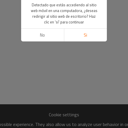
Detectado que estás accediendo al sitio
web móvil en una computadora, ¿deseas
redirigir al sitio web de escritorio? Haz
clic en 'sí' para continuar
No
Si
Cookie settings
sible experience. They also allow us to analyze user behavior in 