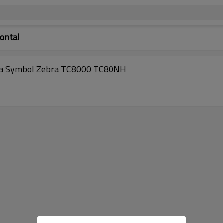
rontal
orola Symbol Zebra TC8000 TC80NH