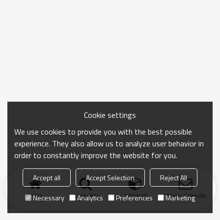
Cookie settings
We use cookies to provide you with the best possible
experience. They also allow us to analyze user behavior in
order to constantly improve the website for you.
Accept all
Accept Selection
Reject All
Inicio
búsqueda
categoría
Enviar consulta
Necessary
Analytics
Preferences
Marketing