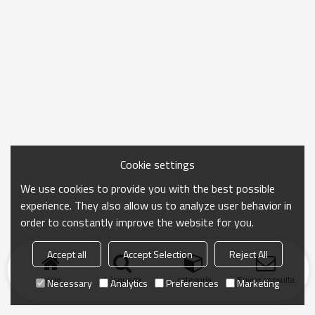
Cookie settings
We use cookies to provide you with the best possible
experience. They also allow us to analyze user behavior in
order to constantly improve the website for you.
Accept all
Accept Selection
Reject All
Inicio
búsqueda
categoría
Enviar consulta
Necessary
Analytics
Preferences
Marketing