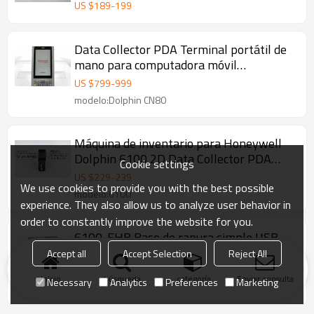
MC55A0-P20SWRQA7 Barcode Scanner
US $
189
-
199
Data Collector PDA Terminal portátil de
mano para computadora móvil
Honeywell Dolphin CN80 CN80-L0N-
US $
799
-
999
1EN122F Escáner de código de barras 2D
modelo:Dolphin CN80
Máquina de inventario para Honeywell
Dolphin 6100 2D Data Collector PDA
Cookie settings
Terminal portátil de mano
US $
229
-
239
We use cookies to provide you with the best possible
modelo:6100
experience. They also allow us to analyze user behavior in
order to constantly improve the website for you.
6100-EHB Base de ranura simple USB
Honeywell Dolphin 6100 2D Data
Accept all
Accept Selection
Reject All
Collector PDA Terminal portátil
US $
59
-
69
Inicio
búsqueda
categoría
Enviar consulta
Necessary
Analytics
Preferences
Marketing
modelo:6100-EHB