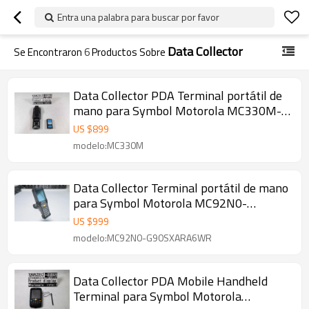
Entra una palabra para buscar por favor
Data Collector
Se Encontraron
6
Productos Sobre
Data Collector PDA Terminal portátil de
mano para Symbol Motorola MC330M-
SI2HA2RW Computadora móvil
US $
899
modelo:MC330M
Data Collector Terminal portátil de mano
para Symbol Motorola MC92N0-
G90SXARA6WR Escáner de código
US $
999
modelo:MC92N0-G90SXARA6WR
Data Collector PDA Mobile Handheld
Terminal para Symbol Motorola