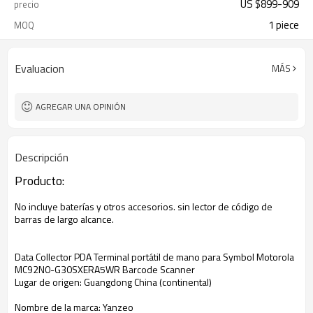
US $
899
-
909
precio
1 piece
MOQ
Evaluacion
MÁS
AGREGAR UNA OPINIÓN
Descripción
Producto:
No incluye baterías y otros accesorios. sin lector de código de
barras de largo alcance.
Data Collector PDA Terminal portátil de mano para Symbol Motorola
MC92N0-G30SXERA5WR Barcode Scanner
Lugar de origen: Guangdong China (continental)
Nombre de la marca: Yanzeo