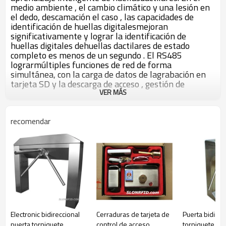
medio ambiente , el cambio climático y una lesión en
el dedo, descamación el caso , las capacidades de
identificación de huellas digitalesmejoran
significativamente y lograr la identificación de
huellas digitales dehuellas dactilares de estado
completo es menos de un segundo . El RS485
lograrmúltiples funciones de red de forma
simultánea, con la carga de datos de lagrabación en
tarjeta SD y la descarga de acceso , gestión de
registros , datosdactiloscópicos, los usuarios pueden
VER MÁS
implementar datos de huellas dactilaresregistrados
una máquina a través de la tarjeta de red / SD para
recomendar
compartir.Built-in lector de tarjeta de radio frecuencia
de identificación , la tarjetaRF , huella digital ,
contraseña , cualquier combinación para abrir la
puerta ,puerta de seguridad reforzada . Intuitivo y
fácil de usar , potente, puedemontarse en la pared .
Diseño industrial completa , la señal perfecta
Wiegand ,se puede utilizar con cualquier controlador
en el mercado . Con la función deWiegand de entrada
/ salida , puede apoyar el amo y el esclavo , para
lograrcapacidades antisubmarinas . Conexión Ultra-
Electronic bidireccional
Cerraduras de tarjeta de
Puerta bidirec
estable de la red multi- máquinaes buena elección
puerta torniquete
control de acceso
torniquete del