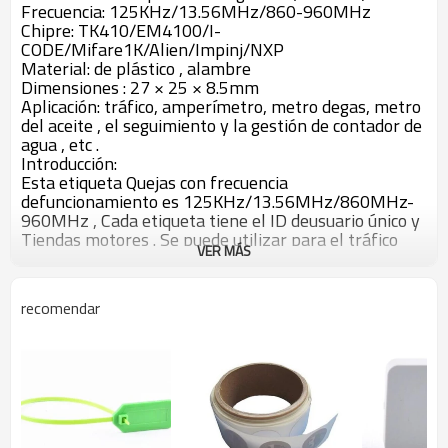
Frecuencia: 125KHz/13.56MHz/860-960MHz
Chipre: TK410/EM4100/I-
CODE/Mifare1K/Alien/Impinj/NXP
Material: de plástico , alambre
Dimensiones : 27 × 25 × 8.5mm
Aplicación: tráfico, amperímetro, metro degas, metro
del aceite , el seguimiento y la gestión de contador de
agua , etc .
Introducción:
Esta etiqueta Quejas con frecuencia
defuncionamiento es 125KHz/13.56MHz/860MHz-
960MHz , Cada etiqueta tiene el ID deusuario único y
Tiendas motores . Se puede utilizar para el tráfico
VER MÁS
,amperímetro , medidor de gas , el aceite de metros ,
el seguimiento y lagestión de metros de agua .
Características físicas:
recomendar
Modelo del producto: SR3040
Material: de plástico , alambre
Dimensiones : 27 × 25 × 8.5mm
Temperatura de trabajo: -40 ℃ ~ 65 ℃
Temperatura de almacenamiento: -40 ℃ ~ 85 ℃
Características RFID:
Protocolo: ISO7815/15693/18000-6C