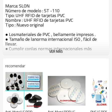
Marca: SLON
Número de modelo : ST -110
Tipo: UHF RFID de tarjetas PVC
Nombre : UHF RFID de tarjetas PVC
Tipo : Nuevo original
● Losmateriales de PVC , bellamente impresos .
● Tamaño de lanorma internacional ISO , fácil de
llevar.
● Cumplir conlas normas internacionales más
VER MÁS
recientes , usado en más industrias y áreas.
● acuerdosinternacionales de apoyo, aplicables a más
países.
recomendar
● Dividido enbaja frecuencia ( LF ) de tipo.
Parámetros técnicos:
Frecuencia de operación
125K Hz ( LF )
Fichas 125K Hz Packaged
Anti-Metal LF RFID
Anti-Metal RFID LF
PVC LF RFID Et